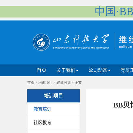
中国·B
首页
关于我们
公司动态
党群
首页
>
培训项目
>
教育培训
>
正文
培训项目
BB
教育培训
社区教育