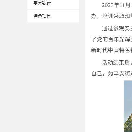
学分银行
2023年1
办，培训采取现
特色项目
通过参观泰
了党的百年光辉
新时代中国特色
活动结束后
自己，为辛安街