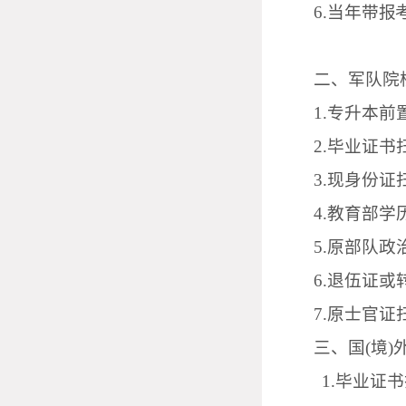
6
.当年
带报
二、军队院
1
.
专升本前
2
.毕业证书
3
.
现
身份证
4
.教育部学
5
.原部队
6
.退伍证或
7
.原士官证
三、国
(境
1
.毕业证