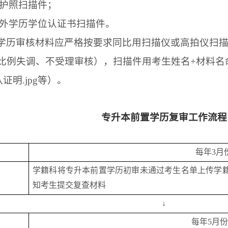
及护照扫描件；
国外学历学位认证书
扫描件
。
学历审核
材料应严格按
要求
同比
用扫描仪或高拍仪
扫
比例失调、
不受理审核）
，
扫描件用考生姓名
+材料名
队证明.jpg等）
。
专升本前置学历复审工作流程
每年
3
月
学籍科将专升本前置学历初审未通过考生名单上传学
知考生提交复查材料
↓
每年
5月