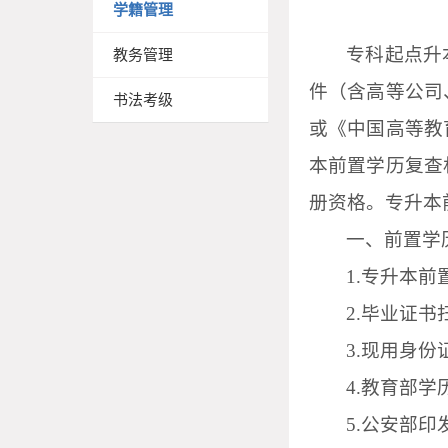
学籍管理
专科起点升
教务管理
件（含高等公司
书法考级
或《中国高等教
本
前置学历复查
册资格
。专升本
一、前置学
1
.
专升本前
2
.毕业证书
3
.现用身份
4
.教育部学
5.
公安部印