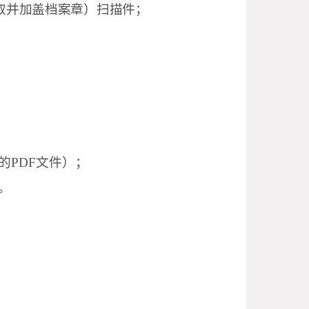
取并加盖档案章）
扫描件
；
的
PDF文件）
；
。