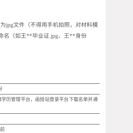
描
为
jpg文件（不得用手机拍照，
对材料模
命名（如王**毕业证.jpg、王**身份
份
籍学历管理平台，函授站登录平台下载名单并通
份前