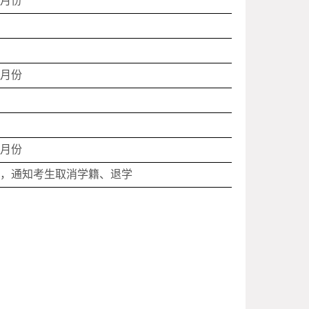
2
月份
2
月份
2
月份
，通知考生取消学籍、退学