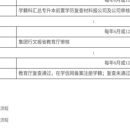
每年
6
月或
1
学籍科汇总专升本前置学历复查材料报公司及公司审核
↓
每年
6
月或
1
集团行文报省教育厅审核
↓
每年
6
月或
1
教育厅复查通过，在学信网备案注册学籍；复查未通过
作流程
作流程