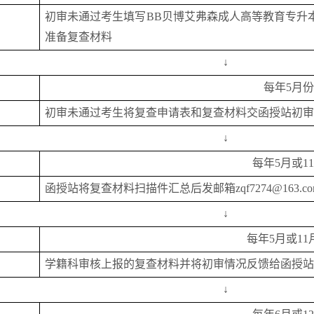
初审未通过考生填写BB贝博艾弗森成人高等教育专升
准备复查材料
↓
每年
5月
初审未通过考生将复查申请表和复查材料交函授站初审
↓
每年
5
月或
1
函授站将复查材料扫描件汇总后发邮箱
zqf7274@163.c
↓
每年
5
月或
11
学籍科审核上报的复查材料并将初审情况反馈给函授站
↓