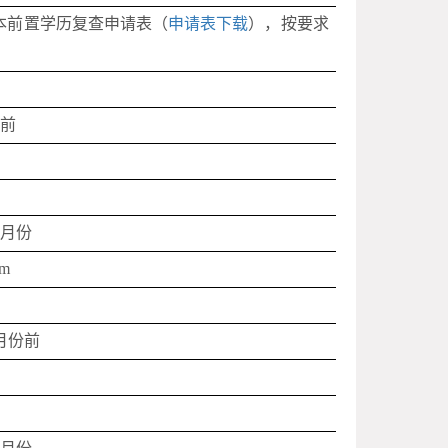
本前置学历复查申请表（
申请表下载
），按要求
份
前
1
月份
om
月份
前