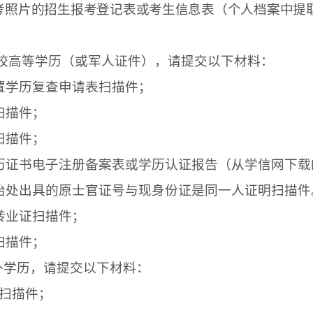
考照片的
招生报考
登记表或考生信息表（
个人档案中提
校高等学历（或军人证件），请提
交
以下材料：
置学历复查申请表扫描件；
扫描件；
扫描件；
历证书电子注册备案表或学历认证报告
（从学信网下载
政治处出具的原士官证号与现身份证是同一人证明
扫描件
转业证扫描件；
扫描件；
)外学历，请提
交
以下材料：
书扫描件；