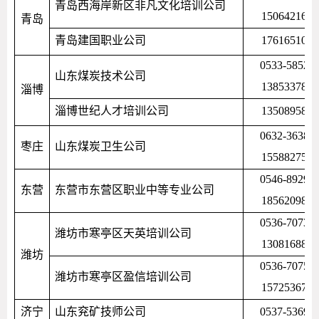
青岛西海岸新区非凡文化培训公司
1506421672
青岛
青岛建国职业公司
1761651088
0533-58524
山东煤炭技术公司
1385337890
淄博
淄博世纪人才培训公司
1350895885
0632-36389
枣庄
山东煤炭卫生公司
1558827577
0546-89298
东营
东营市东营区职业中等专业公司
1856209817
0536-70736
潍坊市寒亭区天英培训公司
1308168819
潍坊
0536-70752
潍坊市寒亭区盈信培训公司
1572536777
济宁
山东兖矿技师公司
0537-53691